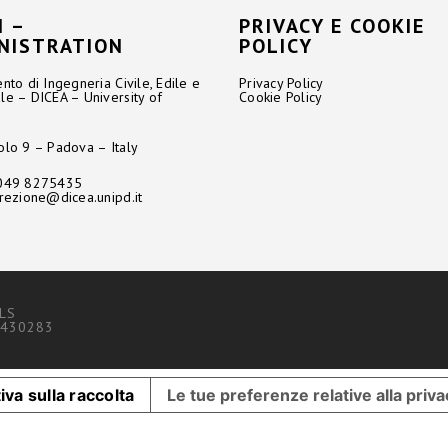
 –
PRIVACY E COOKIE
NISTRATION
POLICY
nto di Ingegneria Civile, Edile e
Privacy Policy
le – DICEA – University of
Cookie Policy
olo 9 – Padova – Italy
 049 8275435
irezione@dicea.unipd.it
LS
2430283
iva sulla raccolta
Le tue preferenze relative alla priv